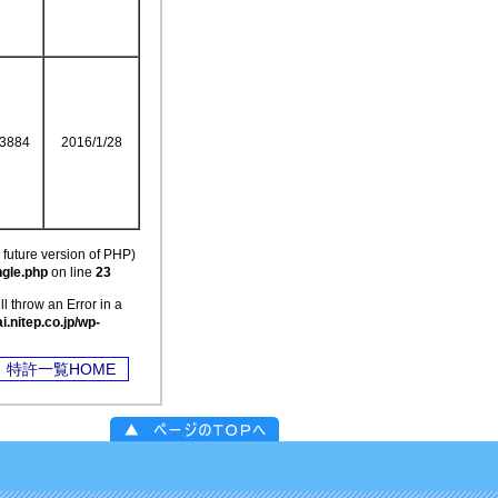
3884
2016/1/28
uture version of PHP)
ngle.php
on line
23
throw an Error in a
nitep.co.jp/wp-
特許一覧HOME
ページのＴＯＰへ