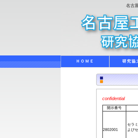
名古
ＨＯＭＥ
研究協
confidential
開示番号
セラ
2802001
よび