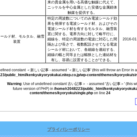
来の貴金属を用いる高価な触媒に代えて、
ニッケルを中心金属とした安価な金属錯体
触媒を提供する。
特定の周波数についてのみ電波シールド効
果を発揮する電波シールド材、およびその
電波シールド材を有するモルタル、融雪装
置に関する。電界方向に対して略平行に、
シールド材、モルタル、融雪
細線を、特定の周波数の電波に対応した間
2016-01
装置
隔および長さで、複数配設させてなる電波
シールド材において、各細線を連結する、
細線の幅と同等または幅狭とした連結材を
有し、容易に設置することができる。
ndefined constant ＜新しい記事 - assumed '＜新しい記事' (this will throw an Error in a f
23/public_html/kenkyukyoryokukai.nitep.co.jp/wp-content/themes/kyoryoku/si
Warning
: Use of undefined constant 古い記事＞ - assumed '古い記事＞' (this will 
future version of PHP) in
/home/r2048223/public_html/kenkyukyoryokukai.
content/themes/kyoryoku/single.php
on line
24
プライバシーポリシー