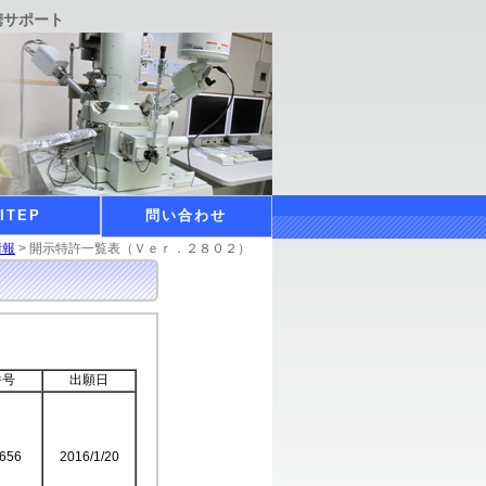
携サポート
ITEP
問い合わせ
情報
>
開示特許一覧表（Ｖｅｒ．２８０２）
番号
出願日
656
2016/1/20