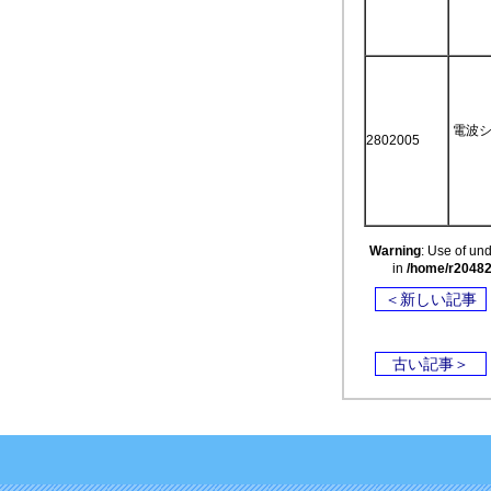
電波
2802005
Warning
: Use of u
in
/home/r20482
＜新しい記事
古い記事＞