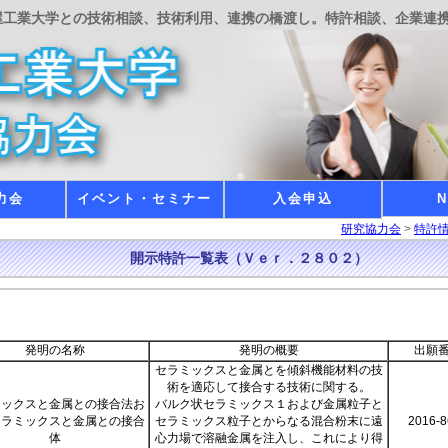
屋工業大学との技術相談、技術利用、連携の橋渡し。特許相談、企業連
力会
イベント・セミナー
入会申込
N
研究協力会
>
特許
開示特許一覧表（Ｖｅｒ．２８０２）
発明の名称
発明の概要
出願
セラミックスと金属とを傾斜機能材料の技
術を適応して接合する技術に関する。
ミックスと金属との接合法お
バルク状セラミックス１および金属粒子と
セラミックスと金属との接合
セラミックス粒子とからなる混合粉末に遠
2016-8
体
心力場で溶融金属を注入し、これにより得