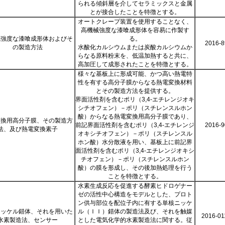
られる傾斜層を介してセラミックスと金属
とが接合したことを特徴とする。
オートクレープ装置を使用することなく、
高機械強度な漆喰成形体を容易に作製す
械強度な漆喰成形体およびそ
る。
2016-8
の製造方法
水酸化カルシウムまたは炭酸カルシウムか
らなる原料粉末を、低温加熱すると共に、
高加圧して成形されたことを特徴とする。
様々な基板上に形成可能、かつ高い熱電特
性を有する高分子膜からなる熱電変換材料
とその製造方法を提供する。
界面活性剤を含むポリ（3,4-エチレンジオキ
シチオフェン）－ポリ（スチレンスルホン
酸）からなる熱電変換用高分子膜であり、
変換用高分子膜、その製造方
前記界面活性剤を含むポリ（3,4-エチレンジ
2016-9
法、及び熱電変換素子
オキシチオフェン）－ポリ（スチレンスル
ホン酸）水分散液を用い、基板上に前記界
面活性剤を含むポリ（3,4-エチレンジオキシ
チオフェン）－ポリ（スチレンスルホン
酸）の膜を形成し、その後加熱処理を行う
ことを特徴とする。
水素生成反応を促進する酵素ヒドロゲナー
ゼの活性中心構造をモデルとした、プロト
ン供与部位を配位子内に有する単核ニッケ
ニッケル錯体、それを用いた
ル（ＩＩ）錯体の製造法及び、それを触媒
2016-01
水素製造法、センサー
とした電気化学的水素製造法に関する。従