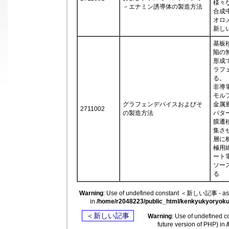
様々
－エナミン誘導体の製造方法
合成
オロ
新し
基板
陥の
形成
ラフ
る。
非導
モル
グラフェンデバイスおよびそ
金属
2711002
の製造方法
パタ
膜遷
集さ
層に
極用
ート
ソー
る
Warning
: Use of undefined constant ＜新しい記事 - assu
in
/home/r2048223/public_html/kenkyukyoryokuk
＜新しい記事
Warning
: Use of undefined
future version of PHP) in