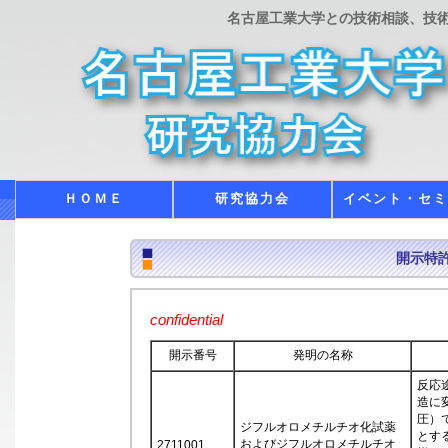
名古屋工業大学との技術相談、技
ＨＯＭＥ
研究協力会
イベント・セ
開示特
confidential
開示番号
発明の名称
反応
造に
圧）
ジフルオロメチルチオ化試薬
とす
およびジフルオロメチルチオ
2711001