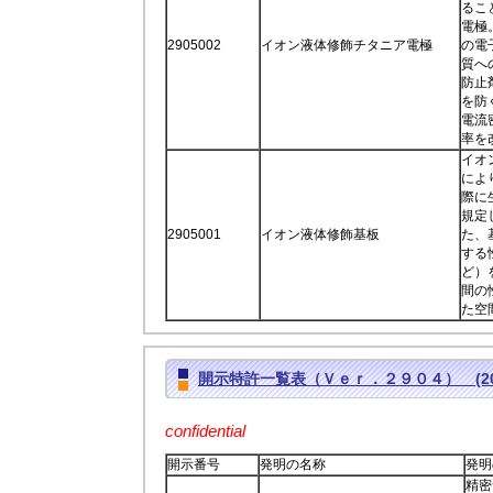
るこ
電極
2905002
イオン液体修飾チタニア電極
の電
質へ
防止
を防
電流
率を
イオ
によ
際に
規定
2905001
イオン液体修飾基板
た、
する
ど）
間の
た空
開示特許一覧表（Ｖｅｒ．２９０４） (2017
confidential
開示番号
発明の名称
発明
精密