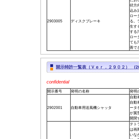
径方
込み
ロー
2903005
ディスクブレーキ
る。
生す
する
ロー
ても
善で
開示特許一覧表（Ｖｅｒ．２９０２） (2017
confidential
開示番号
発明の名称
発明
自動
自動
2902001
自動車用送風機シャッタ
ータ
が翼
開閉
テト
は画
いな