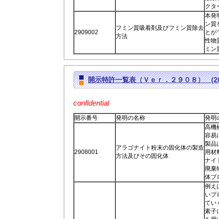
クタ
本発
ン質
フミン質吸着剤及びフミン質除去
2909002
とが
方法
性物
ミン
開示特許一覧表（Ｖｅｒ．２９０８） (2017
confidential
開示番号
発明の名称
発明
高機
容易
製品
アラゴナイト粉末の固化体の製造
2908001
用材
方法及びその固化体
ナイ
廃棄
体ブ
例え
いプ
てい
素子