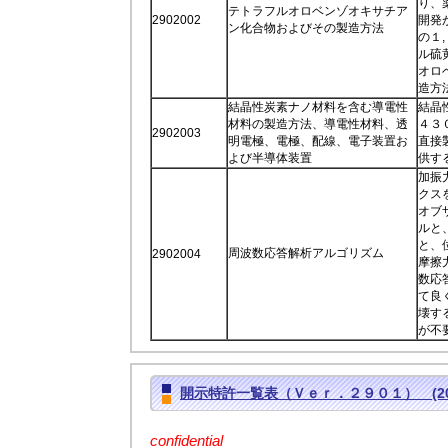
り、
テトラフルオロベンゾオキサチア
2902002
開発
ン化合物およびその製造方法
の１
ル硫
オロ
造方
結晶性炭素ナノ材料を含む導電性
結晶
材料の製造方法、導電性材料、透
４３
2902003
明電極、電極、配線、電子装置お
直接
よび半導体装置
供す
加振
クス
オブ
ルと
と、
周波数応答解析アルゴリズム
2902004
摩擦
数応
て良
壊す
が不
開示特許一覧表（Ｖｅｒ．２９０１） (2017
confidential