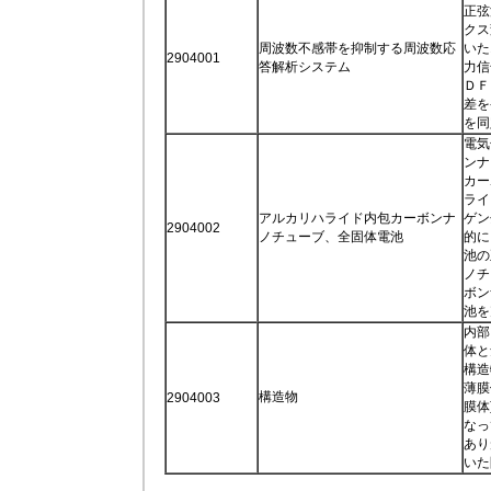
正弦
クス
周波数不感帯を抑制する周波数応
いた
2904001
答解析システム
力信
ＤＦ
差を
を同
電気
ンナ
カー
ライ
アルカリハライド内包カーボンナ
ゲン
2904002
ノチューブ、全固体電池
的に
池の
ノチ
ボン
池を
内部
体と
構造
薄膜
構造物
2904003
膜体
なっ
あり
いた