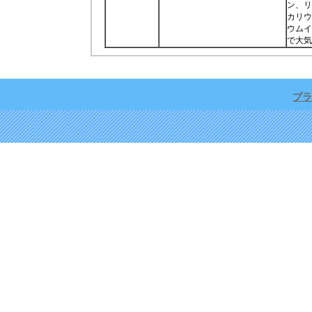
ン、リ
カリウ
ウムイ
で大気
プラ