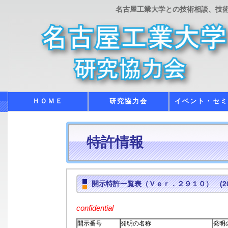
名古屋工業大学との技術相談、技
ＨＯＭＥ
研究協力会
イベント・セ
特許情報
開示特許一覧表（Ｖｅｒ．２９１０） (2018
confidential
開示番号
発明の名称
発明