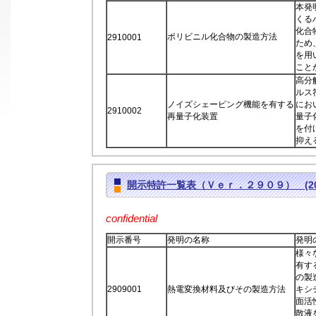
本発
くる
化合
ポリビニル化合物の製造方法
2910001
ため
を用
こと
高分
ルス
ノイズシェーピング機能を有する
にお
2910002
再量子化装置
量子
を付
抑え
開示特許一覧表（Ｖｅｒ．２９０９） (2017
confidential
開示番号
発明の名称
発明
様々
有す
の製
2909001
熱電変換材料及びその製造方法
キシ
面活
散液