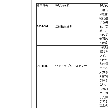
開示番号
発明の名称
発明の
反射音
可動部
物に接
する機
2901001
接触検出器具
る。音
通り、
内の摺
音通路
さは変
本発明
回路を
いて、
された
方の電
ウェアラブル生体センサ
2901002
圧とさ
入力さ
外部電
が除さ
ない。
【課題
率、お
した際
ができ
垂直の