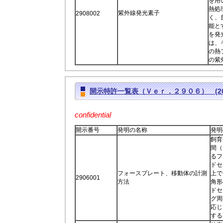
を用
熱処
紫外線発光素子
2908002
く、
能と
を発
は、
の熱
の紫
開示特許一覧表（Ｖｅｒ．２９０６） (2017
confidential
開示番号
発明の名称
発明
飼育
間（
るフ
ドセ
フォースプレート、移動体の計測
上で
2906001
方法
角形
ドセ
グ周
応じ
する