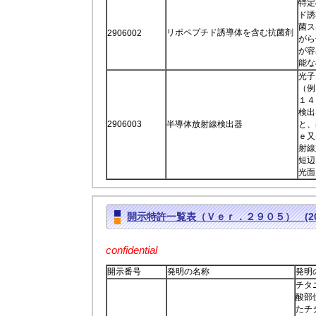
特定
ド誘
菌ス
リポペプチド誘導体を含む抗菌剤
2906002
がら
が容
能な
光子
（例
１４
検出
2906003
半導体放射線検出器
と、
ｅ又
射線
短辺
光面
開示特許一覧表（Ｖｅｒ．２９０５） (2017
confidential
開示番号
発明の名称
発明
チタ
酸部
たチ