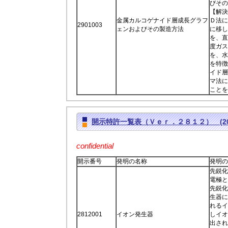
びその
【解決
金属カルコゲナイド層成長グラフ
Ｄ法に
2901003
ェンおよびその製造方法
に移し
を、直
度ガス
を、水
を特徴
イド層
マ法に
ことを
開示特許一覧表（Ｖｅｒ．２８１２） (2016
confidential
開示番号
発明の名称
発明の
先鋭化
電極と
先鋭化
生器に
れるイ
2812001
イオン発生器
しイオ
出され