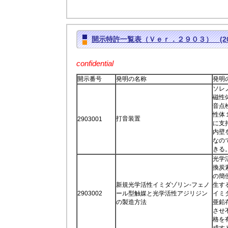
開示特許一覧表（Ｖｅｒ．２９０３） (2017
confidential
開示番号
発明の名称
発明
ソレ
磁性
音点
性体
打音装置
2903001
に支
内壁
なの
きる
光学
換炭
の簡
新規光学活性イミダゾリン-フェノ
生す
2903002
ール型触媒と光学活性アジリジン
イミ
の製造方法
亜鉛
させ
格を
成す