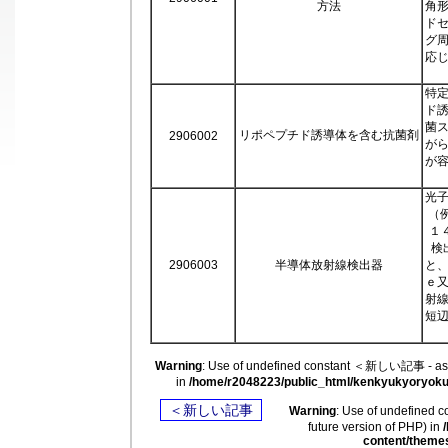
方法
角
ド
グ
応
特
ド
菌
リポペプチド誘導体を含む抗菌剤
2906002
が
が
光
（
１
検
2906003
半導体放射線検出器
と
ｅ
射
短
Warning
: Use of undefined constant ＜新しい記事 - assu
in
/home/r2048223/public_html/kenkyukyoryokuk
＜新しい記事
Warning
: Use of undefined
future version of PHP) in
content/theme