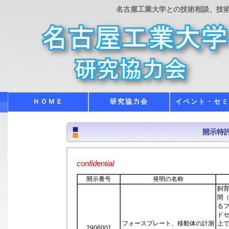
名古屋工業大学との技術相談、技
ＨＯＭＥ
研究協力会
イベント・セ
開示特
confidential
開示番号
発明の名称
飼
間
る
ド
フォースプレート、移動体の計測
上
2906001